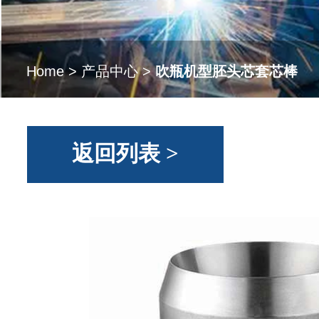
Home
>
产品中心
>
吹瓶机型胚头芯套芯棒
返回列表 >