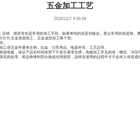
五金加工工
2018/12/7 9:56:04
加工等。另外，压铸、锻造等也是常用的加工手段。如果单纯的涉及到
床加工，按大致可分为
:
五金表面加工、五金成型加工两个类。
五金腐蚀加工等等。
加工，通过喷漆加工使五金件避免生锈，比如：日常用品、电器外壳、
艺技术对五金件表面电镀，保证产品长时间使用下不发生霉变生绣，电
五金产品进行表面毛刺处理，将边角锋利部分抛成光滑面部，这样在使