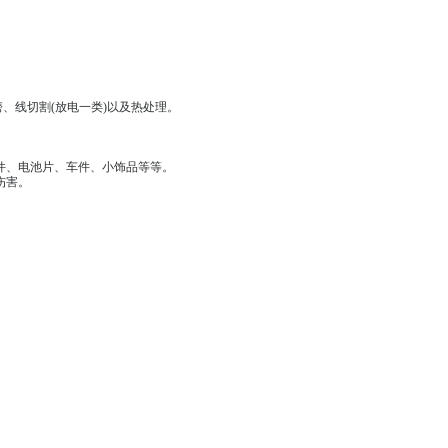
艺
钣金，那么常用的就是铣、磨、线切割
(
放电一类
)
以及热处理。
工艺品等。
镀加工常见的有：螺丝、冲压件、电池片、车件、小饰品等等。
用的过程中才不会对人体造成伤害。